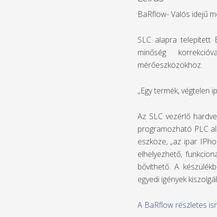
BaRflow- Valós idejű 
SLC alapra telepített
minőség korrekció
mérőeszközökhöz.
„Egy termék, végtelen i
Az SLC vezérlő hardve
programozható PLC alap
eszköze, „az ipar IPho
elhelyezhető, funkcion
bővíthető. A készülékb
egyedi igények kiszolgál
A BaRflow részletes is