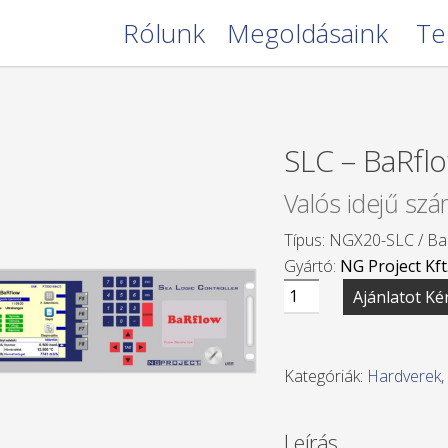
Rólunk
Megoldásaink
Te
SLC – BaRfl
Valós idejű sz
Típus: NGX20-SLC / Ba
Gyártó:
NG Project Kft
SLC
Ajánlatot Ké
-
BaRflow
mennyiség
Kategóriák:
Hardverek
,
Leírás