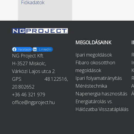
Fiókadatok
MEGOLDÁSAINK
Facebook
LinkedIn
Ipari megoldások
R
NG Project Kft.
Fibaro okosotthon
H-3527 Miskolc,
megoldások
K
Várközi Lajos utca 2.
Ipari folyamatirányítás
R
GPS:
48.122516,
Méréstechnika
A
20.802652
Napenergia hasznosítás
+36 46 321 979
Energiatárolás vs.
office@ngproject.hu
Hálózatba Visszatáplálás