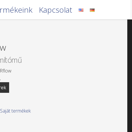
rmékeink
Kapcsolat
ow
ámítómű
Rflow
.
rek
Saját termékek