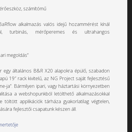
mérőeszköz, számítómű
 BaRflow alkalmazás valós idejű hozammérést kínál
val, turbinás, mérőperemes és ultrahangos
pari megoldás”
r egy általános B&R X20 alapokra épülő, szabadon
ú 19″ rack kivitelű, az NG Project saját fejlesztésű
ne-ja”. Bármilyen ipari, vagy háztartási környezetben
alitása a webshopunkból letölthető alkalmazásokkal
e töltött applikációk tárháza gyakorlatilag végtelen,
ására fejlesztői csapatunk készen áll.
mertetője