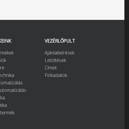
KEINK
VEZÉRLŐPULT
ermékek
Ajánlatkérések
iók
Letöltések
re
Címek
chnika
Fiókadatok
tomatizálás
automatizálás
ika
tika
 termék