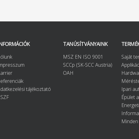
INFORMÁCIÓK
TANÚSÍTVÁNYAINK
TERMÉ
ólunk
MSZ EN ISO 9001
Saját t
Impresszum
SCCp (SK-SCC Austria)
Applikác
arrier
OAH
Hardwa
eferenciák
Méréste
datkezelési tájékoztató
Ipari au
ÁSZF
Épület 
Energet
Informa
Minden