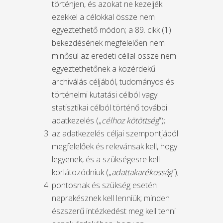
történjen, és azokat ne kezeljék
ezekkel a célokkal össze nem
egyeztethető módon; a 89. cikk (1)
bekezdésének megfelelően nem
minősül az eredeti céllal össze nem
egyeztethetőnek a közérdekű
archiválás céljából, tudományos és
történelmi kutatási célból vagy
statisztikai célból történő további
adatkezelés („
célhoz kötöttség
”);
az adatkezelés céljai szempontjából
megfelelőek és relevánsak kell, hogy
legyenek, és a szükségesre kell
korlátozódniuk („
adattakarékosság
”);
pontosnak és szükség esetén
naprakésznek kell lenniük; minden
észszerű intézkedést meg kell tenni