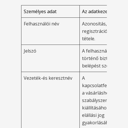
Személyes adat
Az adatkezelés célja
Felhasználói név
Azonosítás, a
regisztráció lehetővé
tétele.
Jelszó
A felhasználói fiókba
történő biztonságos
belépést szolgálja.
Vezeték-és keresztnév
A
kapcsolatfelvételhez,
a vásárláshoz, a
szabályszerű számla
kiállításához, az
elállási jog
gyakorlásához