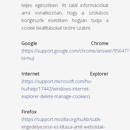
teljes egészében. Itt talál információkat
arra vonatkozóan, hogy a szokásos
böngészők esetében hogyan tudja a
cookie beállításokat testre szabni:
Google Chrome
(
https://support.google.com/chrome/answer/95647?
hl=hu
)
Internet Explorer
(
https://support.microsoft.com/hu-
hu/help/17442/windows-internet-
explorer-delete-manage-cookies
)
Firefox
(
https://support.mozilla.org/hu/kb/sutik-
engedelyezese-es-tiltasa-amit-weboldak-