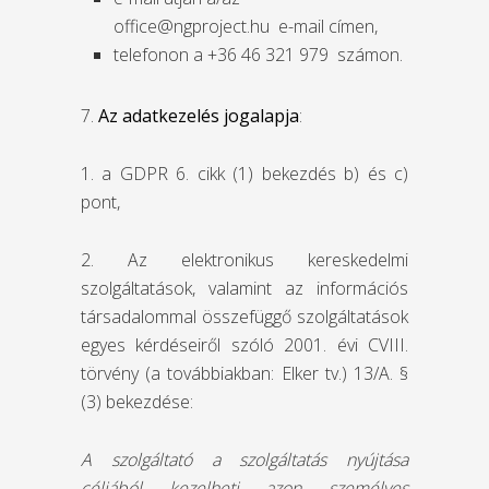
office@ngproject.hu e-mail címen,
telefonon a +36 46 321 979 számon.
7.
Az adatkezelés jogalapja
:
1. a GDPR 6. cikk (1) bekezdés b) és c)
pont,
2. Az elektronikus kereskedelmi
szolgáltatások, valamint az információs
társadalommal összefüggő szolgáltatások
egyes kérdéseiről szóló 2001. évi CVIII.
törvény (a továbbiakban: Elker tv.) 13/A. §
(3) bekezdése:
A szolgáltató a szolgáltatás nyújtása
céljából kezelheti azon személyes