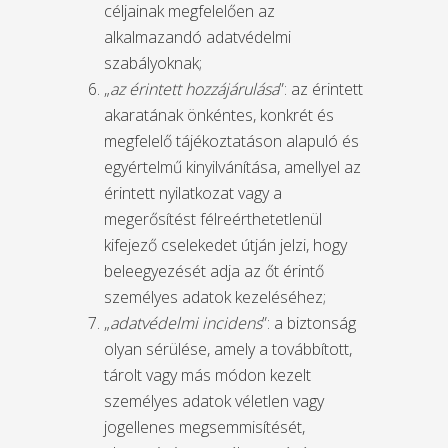
céljainak megfelelően az
alkalmazandó adatvédelmi
szabályoknak;
„
az érintett hozzájárulása
”: az érintett
akaratának önkéntes, konkrét és
megfelelő tájékoztatáson alapuló és
egyértelmű kinyilvánítása, amellyel az
érintett nyilatkozat vagy a
megerősítést félreérthetetlenül
kifejező cselekedet útján jelzi, hogy
beleegyezését adja az őt érintő
személyes adatok kezeléséhez;
„
adatvédelmi incidens
”: a biztonság
olyan sérülése, amely a továbbított,
tárolt vagy más módon kezelt
személyes adatok véletlen vagy
jogellenes megsemmisítését,