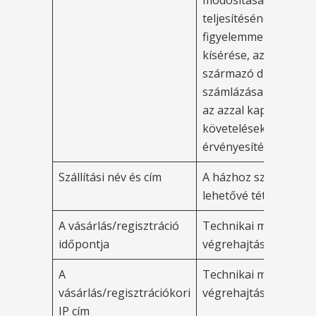
teljesítésének
figyelemmel
kísérése, az abból
származó díjak
számlázása, valamint
az azzal kapcsolatos
követelések
érvényesítése.
Szállítási név és cím
A házhoz szállítás
lehetővé tétele.
A vásárlás/regisztráció
Technikai művelet
időpontja
végrehajtása.
A
Technikai művelet
vásárlás/regisztrációkori
végrehajtása.
IP cím