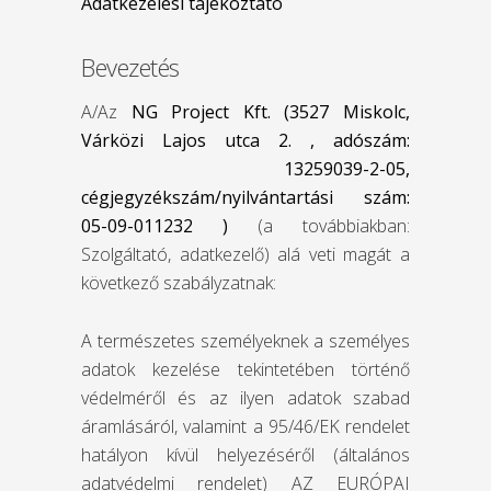
Adatkezelési tájékoztató
Bevezetés
A/Az
NG Project Kft. (3527 Miskolc,
Várközi Lajos utca 2. , adószám:
13259039-2-05,
cégjegyzékszám/nyilvántartási szám:
05-09-011232 )
(a továbbiakban:
Szolgáltató, adatkezelő) alá veti magát a
következő szabályzatnak:
A természetes személyeknek a személyes
adatok kezelése tekintetében történő
védelméről és az ilyen adatok szabad
áramlásáról, valamint a 95/46/EK rendelet
hatályon kívül helyezéséről (általános
adatvédelmi rendelet) AZ EURÓPAI