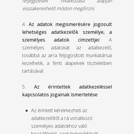
feljegyzések hivatkozása alapján
visszakereshető módon megőrizni.
4.
Az adatok megismerésére jogosult
lehetséges adatkezelők személye, a
személyes adatok címzettjei
: A
személyes adatokat az adatkezelő,
továbbá az arra feljogosított munkatársai
kezelhetik, a fenti alapelvek tiszteletben
tartásával.
5.
A
z érintettek adatkezeléssel
kapcsolatos jogainak ismertetése
:
Az érintett kérelmezheti az
adatkezelőtől a rá vonatkozó
személyes adatokhoz való
hozzáférést, azok helyesbítését,