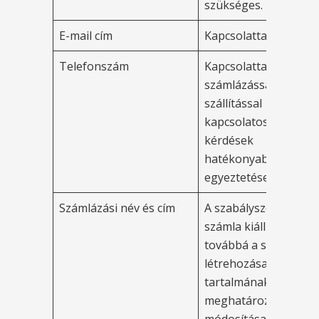
szükséges.
E-mail cím
Kapcsolattartás.
Telefonszám
Kapcsolattartás, a
számlázással, vagy a
szállítással
kapcsolatos
kérdések
hatékonyabb
egyeztetése.
Számlázási név és cím
A szabályszerű
számla kiállítása,
továbbá a szerződés
létrehozása,
tartalmának
meghatározása,
módosítása,