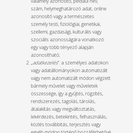
valamely azonosító, például név,
szám, helymeghatározó adat, online
azonosító vagy a természetes
személy testi, fiziológiai, genetikai,
szellemi, gazdasági, kulturális vagy
szociális azonosságára vonatkozó
egy vagy több tényező alapján
azonosítható;
„
adatkezelés
”: a személyes adatokon
vagy adatállományokon automatizált
vagy nem automatizált módon végzett
bármely művelet vagy műveletek
összessége, így a gyűjtés, rögzítés,
rendszerezés, tagolás, tárolás,
átalakítás vagy megváltoztatás,
lekérdezés, betekintés, felhasználás,
közlés továbbítás, terjesztés vagy
egyéb módon történő hozzáférhetővé