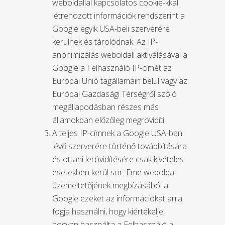
weboldallal kapcsolatos cookie-kkal
létrehozott információk rendszerint a
Google egyik USA-beli szerverére
kerülnek és tárolódnak. Az IP-
anonimizálás weboldali aktiválásával a
Google a Felhasználó IP-címét az
Európai Unió tagállamain belül vagy az
Európai Gazdasági Térségről szóló
megállapodásban részes más
államokban előzőleg megrövidíti.
A teljes IP-címnek a Google USA-ban
lévő szerverére történő továbbítására
és ottani lerövidítésére csak kivételes
esetekben kerül sor. Eme weboldal
üzemeltetőjének megbízásából a
Google ezeket az információkat arra
fogja használni, hogy kiértékelje,
hogyan használta a Felhasználó a