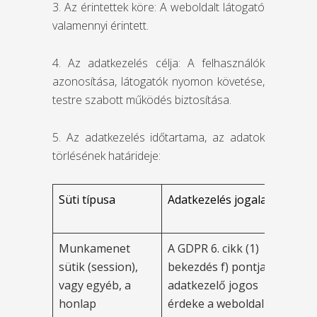
3. Az érintettek köre: A weboldalt látogató
valamennyi érintett.
4. Az adatkezelés célja: A felhasználók
azonosítása, látogatók nyomon követése,
testre szabott működés biztosítása.
5. Az adatkezelés időtartama, az adatok
törlésének határideje:
Süti típusa
Adatkezelés jogalapja
Ad
id
Munkamenet
A GDPR 6. cikk (1)
A 
sütik (session),
bekezdés f) pontja. Az
lá
vagy egyéb, a
adatkezelő jogos
m
honlap
érdeke a weboldal
le