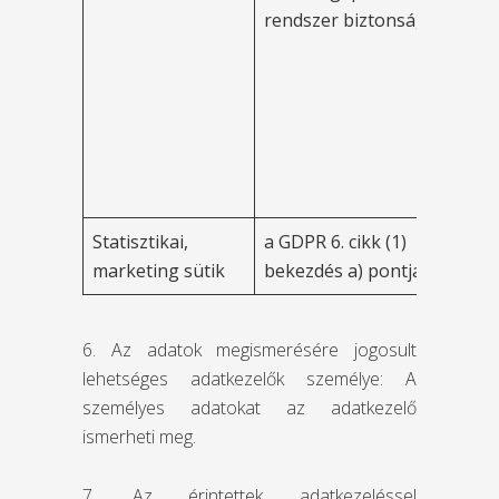
rendszer biztonsága
tö
le
ér
id
le
tá
sz
Statisztikai,
a GDPR 6. cikk (1)
1 
marketing sütik
bekezdés a) pontja
év
6. Az adatok megismerésére jogosult
lehetséges adatkezelők személye: A
személyes adatokat az adatkezelő
ismerheti meg.
7. Az érintettek adatkezeléssel