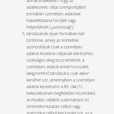
annak érdekében, hogy az
adatkezelés céljai szempontjából
pontatlan személyes adatokat
haladéktalanul töröljék vagy
helyesbítsék („
pontosság
”);
tárolásának olyan formában kell
történnie, amely az érintettek
azonosítását csak a személyes
adatok kezelése céljainak eléréséhez
szükséges ideig teszi lehetővé; a
személyes adatok ennél hosszabb
ideig történő tárolására csak akkor
kerülhet sor, amennyiben a személyes
adatok kezelésére a 89. cikk (1)
bekezdésének megfelelően közérdekű
archiválás céljából, tudományos és
történelmi kutatási célból vagy
statisztikai célból kerül majd sor, az e