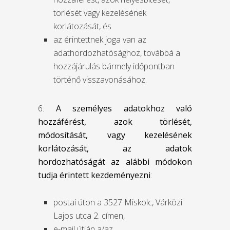
törlését vagy kezelésének
korlátozását, és
az érintettnek joga van az
adathordozhatósághoz, továbbá a
hozzájárulás bármely időpontban
történő visszavonásához.
6.
A személyes adatokhoz
való
hozzáférést
, azok törlését,
módosítását, vagy kezelésének
korlátozását, az adatok
hordozhatóságát az alábbi módokon
tudja érintett kezdeményezni
:
postai úton a 3527 Miskolc, Várközi
Lajos utca 2. címen,
e-mail útján a/az