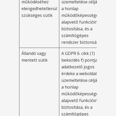
működéséhez
üzemeltetése céljából,
ta
elengedhetetlenül
a honlap
szükséges sütik
működőképességének,
alapvető funkcióinak
biztosítása, és a
számítógépes
rendszer biztonsága.
Állandó vagy
A GDPR 6. cikk (1)
Az
mentett sütik
bekezdés f) pontja. Az
tö
adatkezelő jogos
az
érdeke a weboldal
ad
üzemeltetése céljából,
va
a honlap
ér
működőképességének,
id
alapvető funkcióinak
re
biztosítása, és a
(á
számítógépes
me