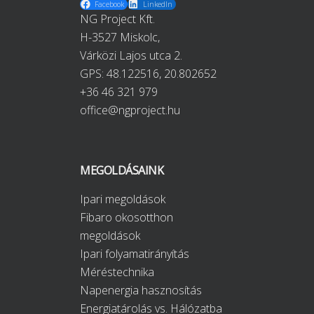
Facebook
LinkedIn
NG Project Kft.
H-3527 Miskolc,
Várközi Lajos utca 2.
GPS:
48.122516, 20.802652
+36 46 321 979
office@ngproject.hu
MEGOLDÁSAINK
Ipari megoldások
Fibaro okosotthon
megoldások
Ipari folyamatirányítás
Méréstechnika
Napenergia hasznosítás
Energiatárolás vs. Hálózatba