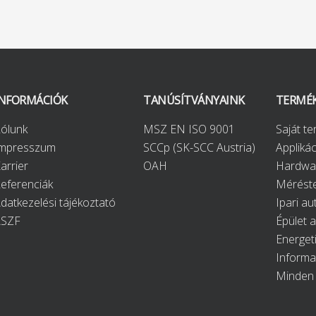
INFORMÁCIÓK
TANÚSÍTVÁNYAINK
TERMÉ
ólunk
MSZ EN ISO 9001
Saját t
Impresszum
SCCp (SK-SCC Austria)
Applikác
arrier
OAH
Hardwa
eferenciák
Méréste
datkezelési tájékoztató
Ipari au
ÁSZF
Épület 
Energet
Informa
Minden