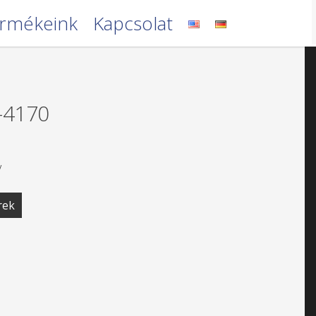
rmékeink
Kapcsolat
3-4170
V
rek