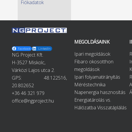
Fiókadatok
MEGOLDÁSAINK
Facebook
LinkedIn
Ipari megoldások
R
NG Project Kft.
Fibaro okosotthon
H-3527 Miskolc,
megoldások
K
Várközi Lajos utca 2.
Ipari folyamatirányítás
R
GPS:
48.122516,
Méréstechnika
A
20.802652
Napenergia hasznosítás
+36 46 321 979
Energiatárolás vs.
office@ngproject.hu
Hálózatba Visszatáplálás