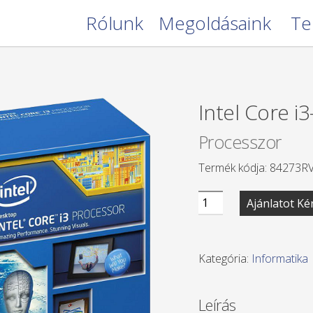
Rólunk
Megoldásaink
Te
Intel Core i
Processzor
Termék kódja: 84273R
Intel
Ajánlatot Ké
Core
i3-
4170
Kategória:
Informatika
mennyiség
Leírás