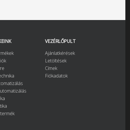
KEINK
VEZÉRLŐPULT
ermékek
Ajánlatkérések
iók
Letöltések
re
Címek
chnika
Fiókadatok
tomatizálás
automatizálás
ika
tika
 termék