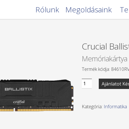
Rólunk
Megoldásaink
Te
Crucial Balli
Memóriakártya
Termék kódja: 84610R
Crucial
Ajánlatot Ké
Ballistix
8GB
mennyiség
Kategória:
Informatika