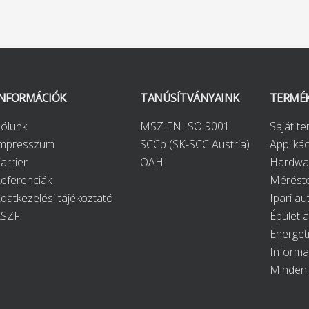
INFORMÁCIÓK
TANÚSÍTVÁNYAINK
TERMÉ
ólunk
MSZ EN ISO 9001
Saját t
Impresszum
SCCp (SK-SCC Austria)
Applikác
arrier
OAH
Hardwa
eferenciák
Méréste
datkezelési tájékoztató
Ipari au
ÁSZF
Épület 
Energet
Informa
Minden