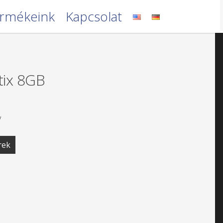
rmékeink
Kapcsolat
stix 8GB
V
rek