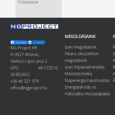
Fiókadatok
MEGOLDÁSAINK
Facebook
LinkedIn
Ipari megoldások
R
NG Project Kft.
Fibaro okosotthon
H-3527 Miskolc,
megoldások
K
Várközi Lajos utca 2.
Ipari folyamatirányítás
R
GPS:
48.122516,
Méréstechnika
A
20.802652
Napenergia hasznosítás
+36 46 321 979
Energiatárolás vs.
office@ngproject.hu
Hálózatba Visszatáplálás