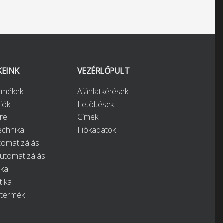
KEINK
VEZÉRLŐPULT
ermékek
Ajánlatkérések
iók
Letöltések
re
Címek
chnika
Fiókadatok
tomatizálás
automatizálás
ika
tika
 termék