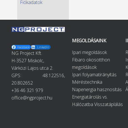
Fiókadatok
MEGOLDÁSAINK
Facebook
LinkedIn
Ipari megoldások
R
NG Project Kft.
Fibaro okosotthon
H-3527 Miskolc,
megoldások
K
Várközi Lajos utca 2.
Ipari folyamatirányítás
R
GPS:
48.122516,
Méréstechnika
A
20.802652
Napenergia hasznosítás
+36 46 321 979
Energiatárolás vs.
office@ngproject.hu
Hálózatba Visszatáplálás