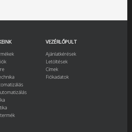
KEINK
VEZÉRLŐPULT
ermékek
Ajánlatkérések
iók
Letöltések
re
Címek
chnika
Fiókadatok
tomatizálás
automatizálás
ika
tika
 termék