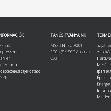
INFORMÁCIÓK
TANÚSÍTVÁNYAINK
TERMÉ
ólunk
MSZ EN ISO 9001
Saját t
Impresszum
SCCp (SK-SCC Austria)
Applikác
arrier
OAH
Hardwa
eferenciák
Méréste
datkezelési tájékoztató
Ipari au
ÁSZF
Épület 
Energet
Informa
Minden