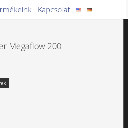
rmékeink
Kapcsolat
er Megaflow 200
5
rek