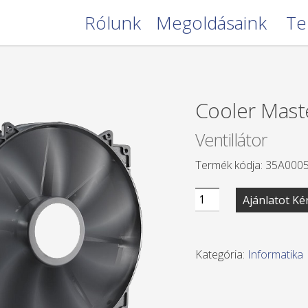
Rólunk
Megoldásaink
Te
Cooler Mast
Ventillátor
Termék kódja: 35A000
Cooler
Ajánlatot Ké
Master
Megaflow
200
Kategória:
Informatika
mennyiség