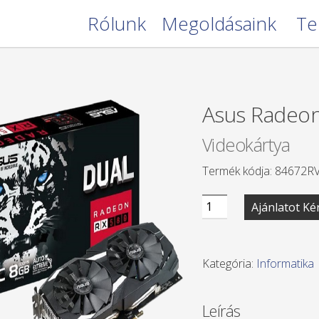
Rólunk
Megoldásaink
Te
Asus Radeon
Videokártya
Termék kódja: 84672R
Asus
Ajánlatot Ké
Radeon
RX
580
Kategória:
Informatika
dual
OC
Leírás
mennyiség