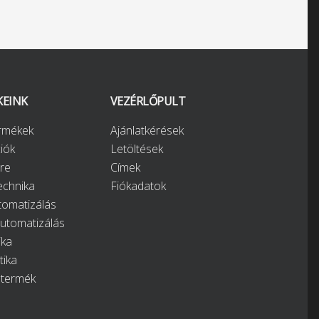
KEINK
VEZÉRLŐPULT
ermékek
Ajánlatkérések
iók
Letöltések
re
Címek
chnika
Fiókadatok
tomatizálás
automatizálás
ika
tika
 termék