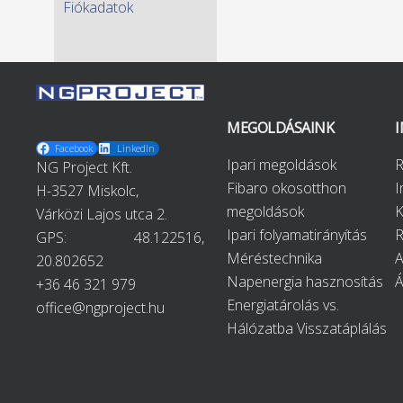
Fiókadatok
MEGOLDÁSAINK
Facebook
LinkedIn
Ipari megoldások
R
NG Project Kft.
Fibaro okosotthon
H-3527 Miskolc,
megoldások
K
Várközi Lajos utca 2.
Ipari folyamatirányítás
R
GPS:
48.122516,
Méréstechnika
A
20.802652
Napenergia hasznosítás
+36 46 321 979
Energiatárolás vs.
office@ngproject.hu
Hálózatba Visszatáplálás