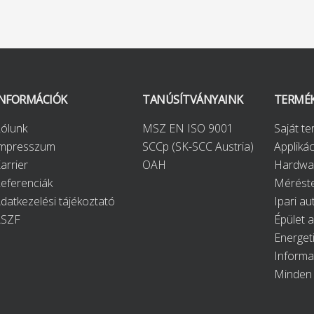
INFORMÁCIÓK
TANÚSÍTVÁNYAINK
TERMÉ
ólunk
MSZ EN ISO 9001
Saját t
Impresszum
SCCp (SK-SCC Austria)
Applikác
arrier
OAH
Hardwa
eferenciák
Méréste
datkezelési tájékoztató
Ipari au
ÁSZF
Épület 
Energet
Informa
Minden