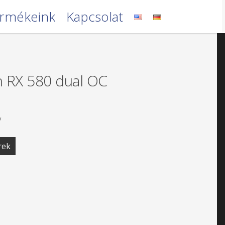
rmékeink
Kapcsolat
 RX 580 dual OC
V
rek